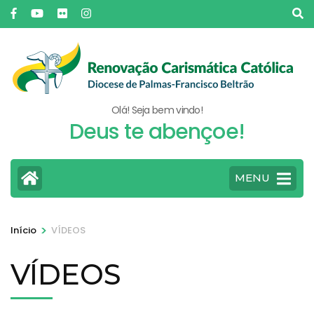
Pular
para
o
conteúdo
(pressione
Enter)
Olá! Seja bem vindo!
Deus te abençoe!
MENU
>
Início
VÍDEOS
VÍDEOS