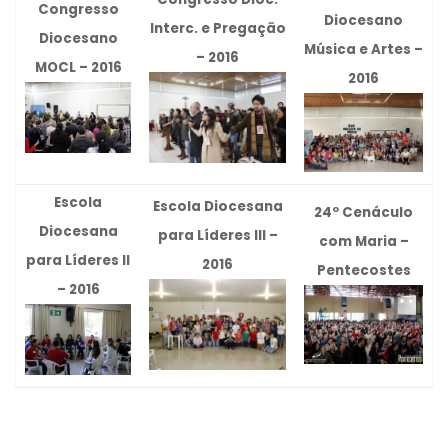
Congresso
Diocesano
Interc. e Pregação
Diocesano
Música e Artes –
– 2016
MOCL – 2016
2016
Escola
Escola Diocesana
24º Cenáculo
Diocesana
para Líderes III –
com Maria –
para Líderes II
2016
Pentecostes
– 2016