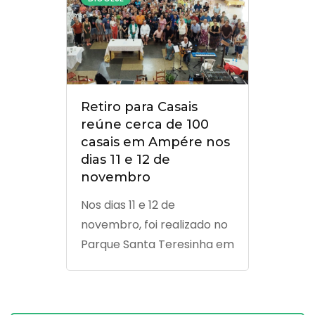
principal “A paz esteja
convosco! Como o Pai me
enviou, assim também eu
vos …
Retiro para Casais
reúne cerca de 100
casais em Ampére nos
dias 11 e 12 de
novembro
Nos dias 11 e 12 de
novembro, foi realizado no
Parque Santa Teresinha em
Ampére o Retiro de Cura
Interior para Casais
organizado pelo Grupo de