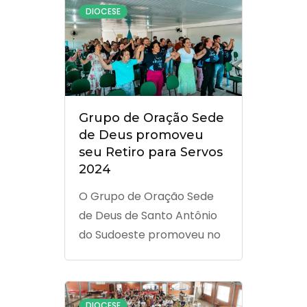
DIOCESE
de Serviço da Renovação
Carismática Católica,
chamados pelo Espírito
Santo para servir a Igreja
com amor, unidade e
fidelidade. Eis-nos aqui,
Grupo de Oração Sede
Senhor. Envia-nos!
de Deus promoveu
seu Retiro para Servos
2024
O Grupo de Oração Sede
de Deus de Santo Antônio
do Sudoeste promoveu no
último final de semana, 27 e
28 de janeiro, o seu Retiro
para Servos com o tema
DIOCESE