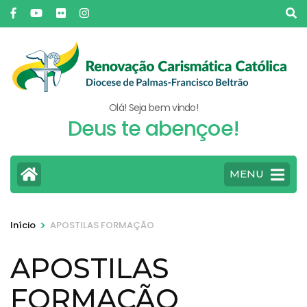
Pular
para
o
conteúdo
(pressione
Enter)
Olá! Seja bem vindo!
Deus te abençoe!
MENU
>
Início
APOSTILAS FORMAÇÃO
APOSTILAS
FORMAÇÃO